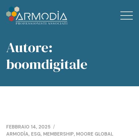
Skip
to
Autore:
content
Home
boomdigitale
Chi Siamo
Servizi
News
Contatti
FEBBRAIO 14, 2025
ARMODÌA
,
ESG
,
MEMBERSHIP
,
MOORE GLOBAL