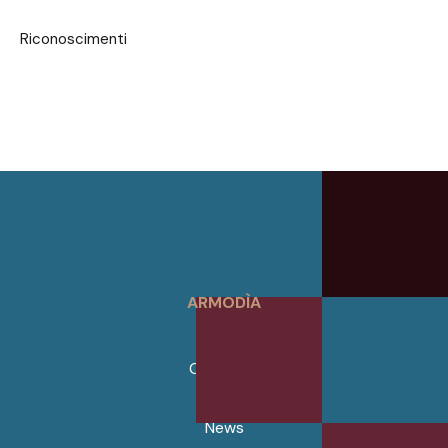
Riconoscimenti
ARMODÌA
Home
Chi Siamo
Servizi
News