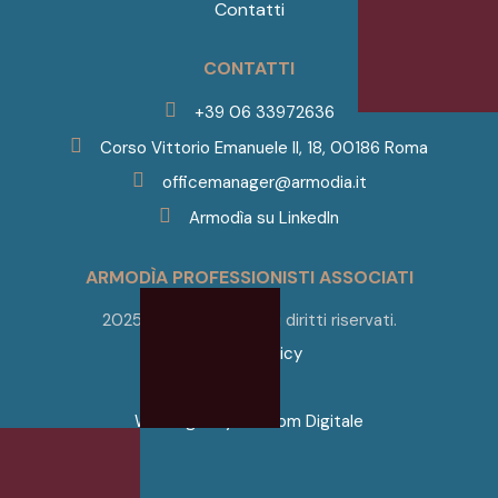
Contatti
CONTATTI
+39 06 33972636
Corso Vittorio Emanuele II, 18, 00186 Roma
officemanager@armodia.it
Armodìa su LinkedIn
ARMODÌA PROFESSIONISTI ASSOCIATI
2025 © Armodìa. Tutti i diritti riservati.
Privacy Policy
Web Agency
❤
Boom Digitale