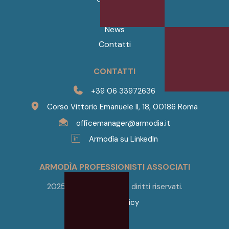
Servizi
News
Contatti
CONTATTI
+39 06 33972636
Corso Vittorio Emanuele II, 18, 00186 Roma
officemanager@armodia.it
Armodìa su LinkedIn
ARMODÌA PROFESSIONISTI ASSOCIATI
2025 © Armodìa. Tutti i diritti riservati.
Privacy Policy