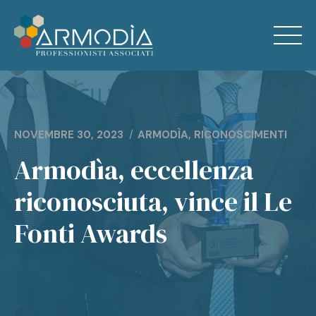
Skip
to
content
Home
NOVEMBRE 30, 2023
ARMODÌA
,
RICONOSCIMENTI
Chi Siamo
Armodìa, eccellenza
Servizi
riconosciuta, vince il Le
News
Fonti Awards
Contatti