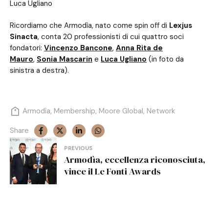
Ricordiamo che Armodìa, nato come spin off di
Lexjus
Sinacta
, conta 20 professionisti di cui quattro soci
fondatori:
Vincenzo Bancone
,
Anna Rita de
Mauro
,
Sonia Mascarin
e
Luca Ugliano
(in foto da
sinistra a destra).
Armodìa
,
Membership
,
Moore Global
,
Network
Share
Navigazione
PREVIOUS
Armodìa, eccellenza riconosciuta,
articoli
vince il Le Fonti Awards