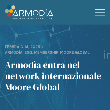
Skip
to
content
Home
FEBBRAIO 14, 2025
Chi Siamo
ARMODÌA
,
ESG
,
MEMBERSHIP
,
MOORE GLOBAL
Armodìa entra nel
Servizi
network internazionale
News
Moore Global
Contatti