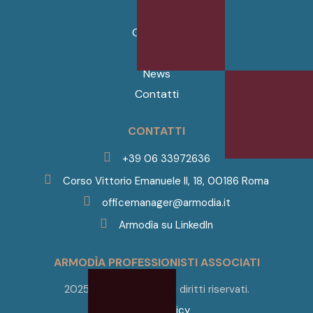
Home
Chi Siamo
Servizi
News
Contatti
CONTATTI
+39 06 33972636
Corso Vittorio Emanuele II, 18, 00186 Roma
officemanager@armodia.it
Armodìa su LinkedIn
ARMODÌA PROFESSIONISTI ASSOCIATI
2025 © Armodìa. Tutti i diritti riservati.
Privacy Policy