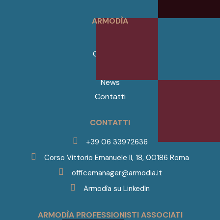
ARMODÌA
Home
Chi Siamo
Servizi
News
Contatti
CONTATTI
+39 06 33972636
Corso Vittorio Emanuele II, 18, 00186 Roma
officemanager@armodia.it
Armodìa su LinkedIn
ARMODÌA PROFESSIONISTI ASSOCIATI