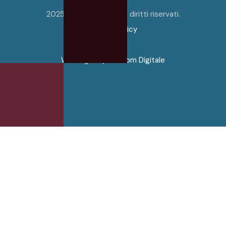
2025 © Armodìa. Tutti i diritti riservati.
Privacy Policy
Web Agency
❤
Boom Digitale