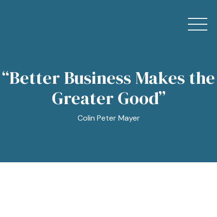
Skip
to
content
“Better Business Makes the
Home
Greater Good”
Chi Siamo
Colin Peter Mayer
Servizi
News
Contatti